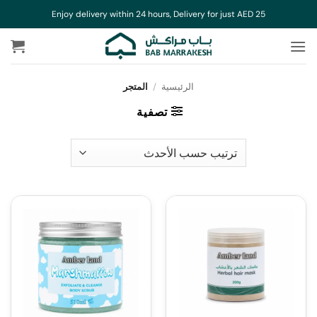
خطي
Enjoy delivery within 24 hours, Delivery for just AED 25
لمحتوى
الرئيسية
/
المتجر
تصفية