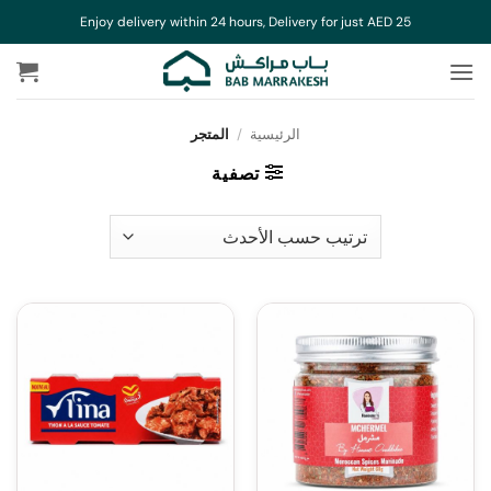
خطي
Enjoy delivery within 24 hours, Delivery for just AED 25
لمحتوى
الرئيسية
/
المتجر
تصفية