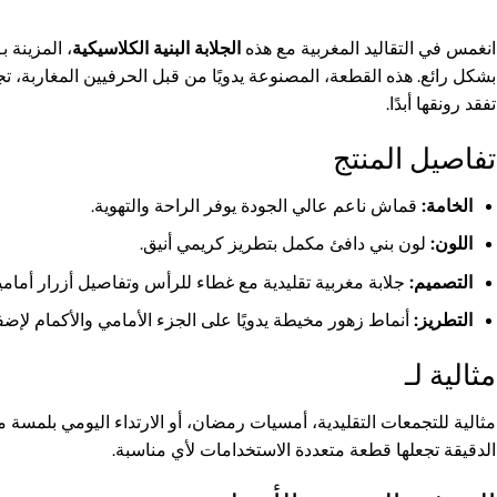
انغمس في التقاليد المغربية مع هذه
الجلابة البنية الكلاسيكية
، المزينة بـ
بشكل رائع. هذه القطعة، المصنوعة يدويًا من قبل الحرفيين المغاربة، تجمع
تفقد رونقها أبدًا.
تفاصيل المنتج
الخامة:
قماش ناعم عالي الجودة يوفر الراحة والتهوية.
اللون:
لون بني دافئ مكمل بتطريز كريمي أنيق.
التصميم:
جلابة مغربية تقليدية مع غطاء للرأس وتفاصيل أزرار أمامي
التطريز:
أنماط زهور مخيطة يدويًا على الجزء الأمامي والأكمام لإضفا
مثالية لـ
مثالية للتجمعات التقليدية، أمسيات رمضان، أو الارتداء اليومي بلمسة من ا
الدقيقة تجعلها قطعة متعددة الاستخدامات لأي مناسبة.