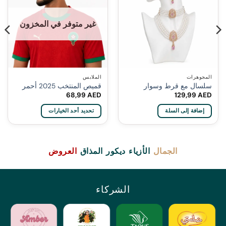
غير متوفر في المخزون
المجوهرات
الملابس
سلسال مع قرط وسوار
قميص المنتخب 2025 أحمر
68,99
AED
129,99
AED
إضافة إلى السلة
تحديد أحد الخيارات
هناك
العديد
من
الجمال
الأزياء
ديكور
المذاق
العروض
الأشكال
المختلفة
لهذا
المنتج.
الشركاء
يمكن
اختيار
الخيارات