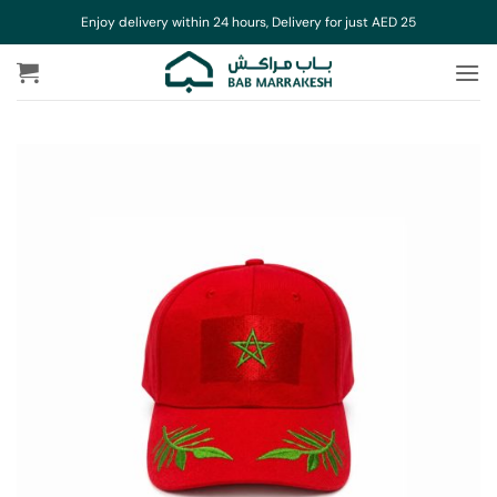
خطي
Enjoy delivery within 24 hours, Delivery for just AED 25
لمحتوى