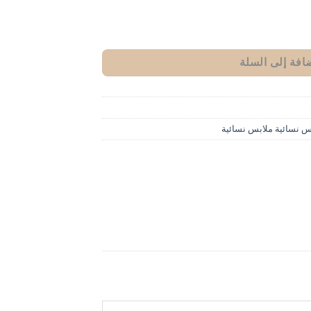
افة إلى السلة
س نسائية ملابس نسائية