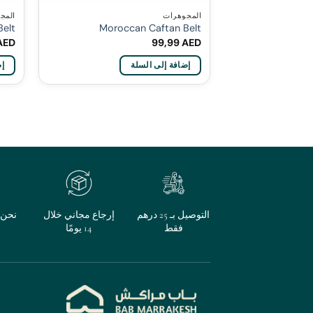
المجوهرات
المج
Belt
Moroccan Caftan Belt
AED
99,99
AED
إضافة إلى السلة
إض
التوصيل بـ 25 درهم
إرجاع مجاني خلال
نحن م
فقط
14 يومًا