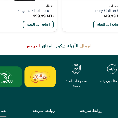
وهرات
قفطان
Elegant Black Jellaba
Luxury Caftan 
299,99
AED
149,99
افة إلى السلة
إضافة إلى السلة
الجمال
الأزياء
ديكور
المذاق
العروض
تاحون 24/7
مدفوعات آمنة
100%
روابط سريعة
روابط سريعة
اتصا