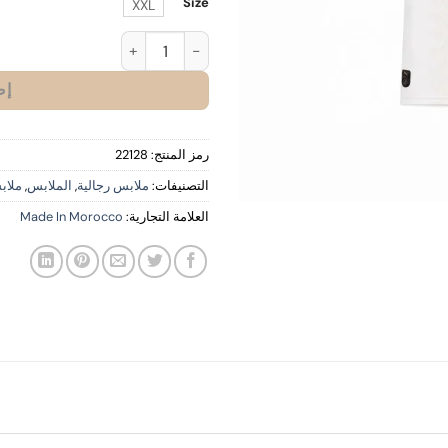
Size
XXL
كمية Morocco Jersey White 2026
إض
رمز المنتج:
22128
التصنيفات:
ملابس رجالية
,
الملابس
,
ملاب
العلامة التجارية:
Made In Morocco