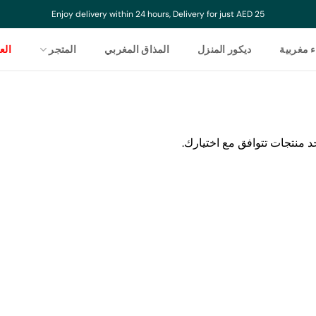
Enjoy delivery within 24 hours, Delivery for just AED 25
ء مغربية
ديكور المنزل
المذاق المغربي
المتجر
ال
جد منتجات تتوافق مع اختيارك.