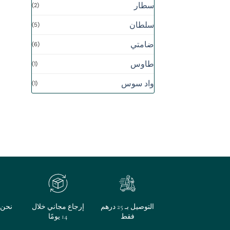
سطار
(2)
سلطان
(5)
ضامتي
(6)
طاوس
(1)
واد سوس
(1)
التوصيل بـ 25 درهم
إرجاع مجاني خلال
نحن م
فقط
14 يومًا