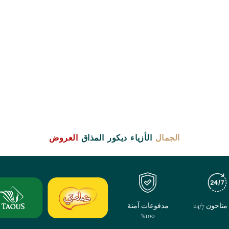
الجمال
الأزياء
ديكور
المذاق
العروض
تاحون 24/7
مدفوعات آمنة
100%