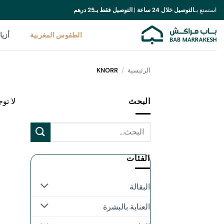
خطي
استمتع بـ
التوصيل خلال 24 ساعة
|
التوصيل فقط بـ25 درهم
لمحتوى
الطقوس المغربية
أزيا
الرئيسية
/
KNORR
البحث
لا تو
الفئات
البقالة
العناية بالبشرة