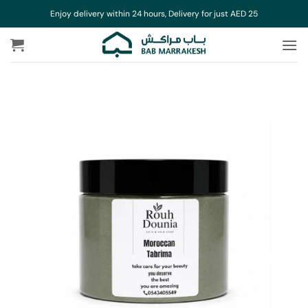
خطي
Enjoy delivery within 24 hours, Delivery for just AED 25
لمحتوى