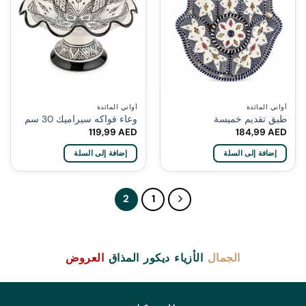
أواني المائدة
أواني المائدة
طبق تقديم خميسة
وعاء فواكه سيراميك 30 سم
119,99
AED
184,99
AED
إضافة إلى السلة
إضافة إلى السلة
2
1
الجمال
الأزياء
ديكور
المذاق
العروض