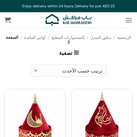
خطي
Enjoy delivery within 24 hours, Delivery for just AED 25
لمحتوى
الرئيسية
/
ديكور المنزل
/
إكسسوارات المطبخ
/
أواني المائدة
/
الصفحة
2
تصفية