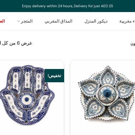
Enjoy delivery within 24 hours, Delivery for just AED 25
ء مغربية
ديكور المنزل
المذاق المغربي
المتجر
ال
عرض ⁦6⁩ من كل النتائج
ن
تخفيض!