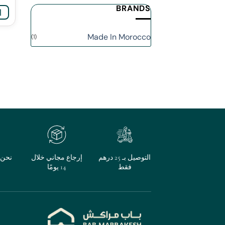
BRANDS
إ
Made In Morocco
(1)
التوصيل بـ 25 درهم
إرجاع مجاني خلال
نحن م
فقط
14 يومًا