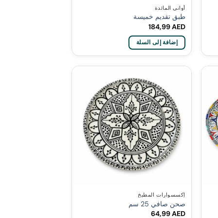
أواني المائدة
طبق تقديم خميسة
184,99
AED
إضافة إلى السلة
1
إكسسوارات المطبخ
صحن صافي 25 سم
64,99
AED