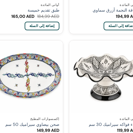
ي المائدة
أواني المائدة
قة النجمة أزرق سماوي
طبق تقديم خميسة
السعر
السعر
165,00
AED
184,99
AED
194,99
A
الأصلي
الحالي
هو:
هو:
ضافة إلى السلة
إضافة إلى السلة
65,00 AED.
184,99 AED.
ي المائدة
إكسسوارات المطبخ
 فواكه سيراميك 30 سم
صحن بيضاوي سيراميك 50 سم
149,99
AED
119,99
A