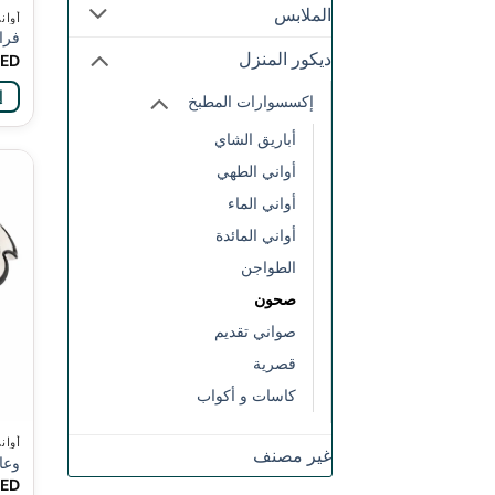
الملابس
أوان
فرا
ديكور المنزل
ED
إ
إكسسوارات المطبخ
أباريق الشاي
أواني الطهي
أواني الماء
أواني المائدة
الطواجن
صحون
صواني تقديم
قصرية
كاسات و أكواب
أوان
غير مصنف
وعاء
ED