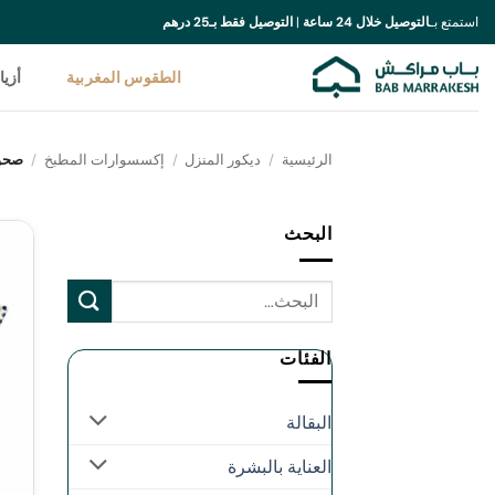
خطي
استمتع بـ
التوصيل خلال 24 ساعة
|
التوصيل فقط بـ25 درهم
لمحتوى
الطقوس المغربية
أزيا
الرئيسية
/
ديكور المنزل
/
إكسسوارات المطبخ
/
صحو
البحث
الفئات
البقالة
العناية بالبشرة