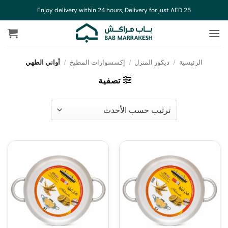
خطي
Enjoy delivery within 24 hours, Delivery for just AED 25
لمحتوى
الرئيسية
/
ديكور المنزل
/
إكسسوارات المطبخ
/
أواني الطهي
تصفية