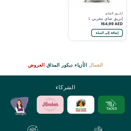
أباريق الشاي
إبريق شاي مغربي L
164,99
AED
إضافة إلى السلة
الجمال
الأزياء
ديكور
المذاق
العروض
الشركاء